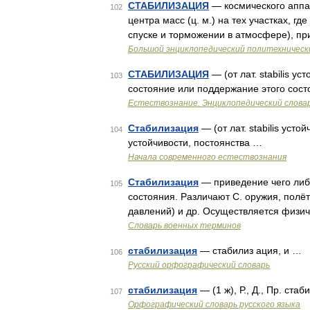
СТАБИЛИЗАЦИЯ
— космического аппа
102
центра масс (ц. м.) на тех участках, гд
спуске и торможении в атмосфере), п
Большой энциклопедический политехническ
СТАБИЛИЗАЦИЯ
— (от лат. stabilis у
103
состояние или поддержание этого сост
Естествознание. Энциклопедический слова
Стабилизация
— (от лат. stabilis уст
104
устойчивости, постоянства …
Начала современного естествознания
Стабилизация
— приведение чего либо
105
состояния. Различают С. оружия, полёт
давлений) и др. Осуществляется физи
Словарь военных терминов
стабилизация
— стабилиз ация, и …
106
Русский орфографический словарь
стабилизация
— (1 ж), Р., Д., Пр. ста
107
Орфографический словарь русского языка