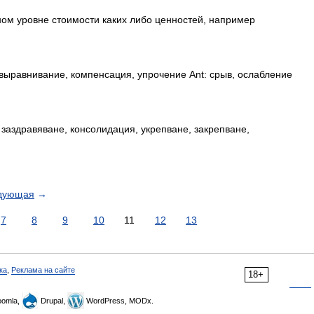
ом уровне стоимости каких либо ценностей, например
выравнивание, компенсация, упрочение Ant: срыв, ослабление
заздравяване, консолидация, укрепване, закрепване,
дующая
→
7
8
9
10
11
12
13
ка
,
Реклама на сайте
18+
omla,
Drupal,
WordPress, MODx.