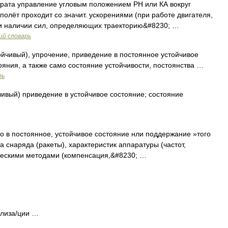
рата управление угловым положением РН или КА вокруг
е полёт проходит со значит. ускорениями (при работе двигателя,
ри наличии сил, определяющих траекторию&#8230; …
ий словарь
стойчивый), упрочение, приведение в постоянное устойчивое
ояния, а также само состояние устойчивости, постоянства …
рь
ойчивый) приведение в устойчивое состояние; состояние
 в постоянное, устойчивое состояние нли поддержание »того
а снаряда (ракеты), характеристик аппаратуры (частот,
ческими методами (компенсация,&#8230; …
билиза/ции …