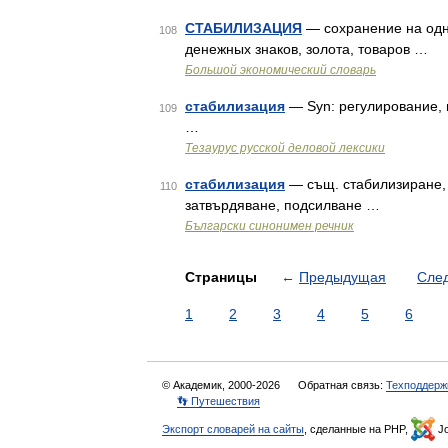
СТАБИЛИЗАЦИЯ
— сохранение на одн
108
денежных знаков, золота, товаров …
Большой экономический словарь
стабилизация
— Syn: регулирование, 
109
…
Тезаурус русской деловой лексики
стабилизация
— същ. стабилизиране, 
110
затвърдяване, подсилване …
Български синонимен речник
Страницы
←
Предыдущая
Сле
1
2
3
4
5
6
© Академик, 2000-2026
Обратная связь:
Техподдерж
👣 Путешествия
Экспорт словарей на сайты
, сделанные на PHP,
Jo